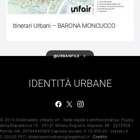
Itinerari Urbani – BARONA MONCUCCO
@URBANFILE
IDENTITÀ URBANE
© 2019 Dodecaedro Urbano srl - Sede legale e amministrativa: Piazza
della Repubblica 10 - 20121 Milano Registro imprese: MI - 2072928 -
Partita IVA: 09164440969 Capitale sociale: € 10.000,00 - versato €
2.500,00 PEC: dodecaedrourbano@legalmail.it -
Credits