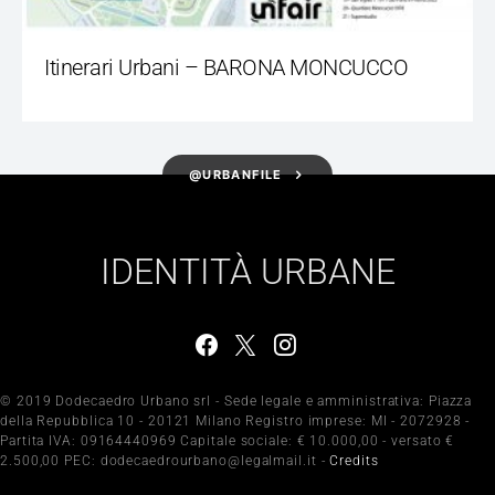
Itinerari Urbani – BARONA MONCUCCO
@URBANFILE
IDENTITÀ URBANE
© 2019 Dodecaedro Urbano srl - Sede legale e amministrativa: Piazza
della Repubblica 10 - 20121 Milano Registro imprese: MI - 2072928 -
Partita IVA: 09164440969 Capitale sociale: € 10.000,00 - versato €
2.500,00 PEC: dodecaedrourbano@legalmail.it -
Credits